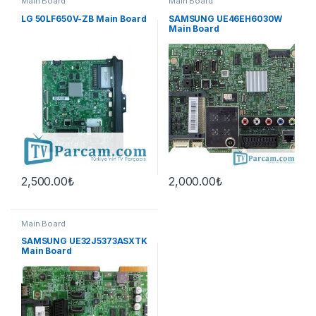
Main Board
Main Board
LG 50LF650V-ZB Main Board
SAMSUNG UE46EH6030W
Main Board
2,500.00
₺
2,000.00
₺
Main Board
SAMSUNG UE32J5373ASXTK
Main Board