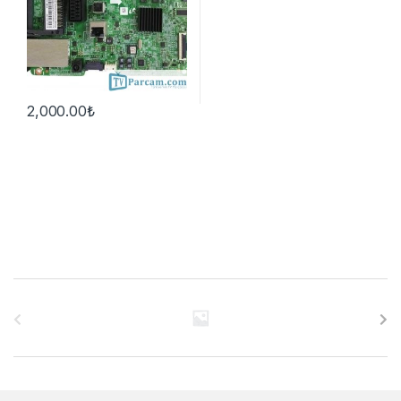
2,000.00
₺
B
r
a