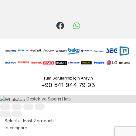
n
d
s
C
a
r
o
Tüm Sorularınız İçin Arayın
u
+90 541 944 79 93
s
Destek ve Sipariş Hattı
e
l
Select at least 2 products
to compare