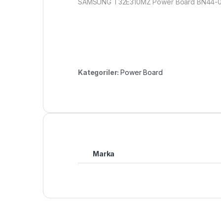
SAMSUNG T32E310MZ Power Board BN44-0
Kategoriler:
Power Board
Marka