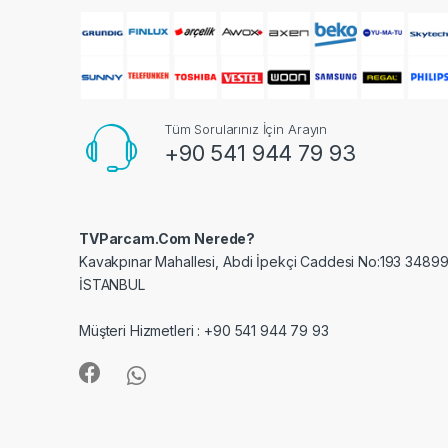
a
r
o
u
Tüm Sorularınız İçin Arayın
+90 541 944 79 93
s
e
TVParcam.Com Nerede?
l
Kavakpınar Mahallesi, Abdi İpekçi Caddesi No:193 34899
İSTANBUL
Müşteri Hizmetleri : +90 541 944 79 93