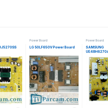
Power Board
Power Board
8J5270SS
LG 50LF650V Power Board
SAMSUNG
UE48H6270
Board