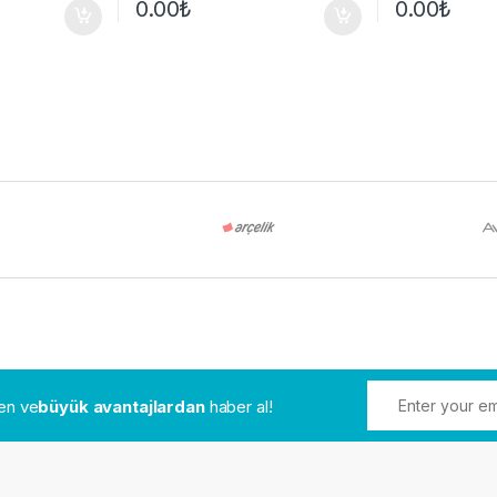
0.00
₺
0.00
₺
den ve
büyük avantajlardan
haber al!