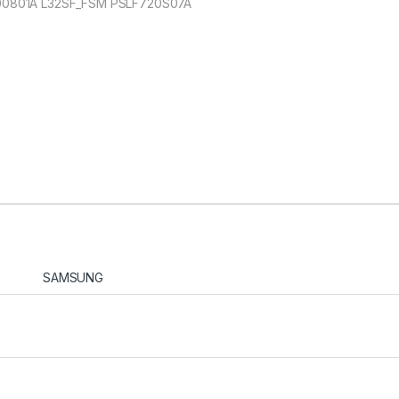
0801A L32SF_FSM PSLF720S07A
SAMSUNG