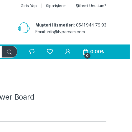
Giriş Yap
Siparişlerim
Şifremi Unuttum?
Müşteri Hizmetleri:
0541 944 79 93
Email:
info@tvparcam.com
0.00
₺
0
er Board