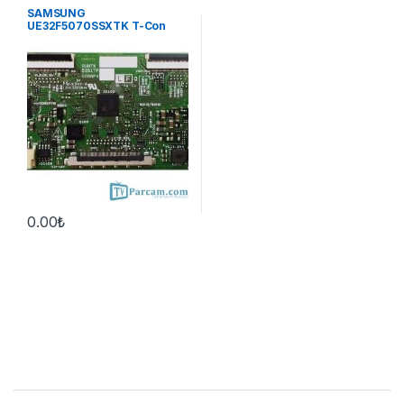
SAMSUNG
UE32F5070SSXTK T-Con
Board
0.00
₺