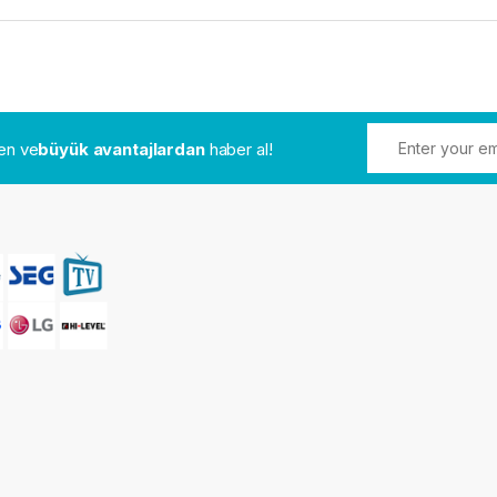
den ve
büyük avantajlardan
haber al!