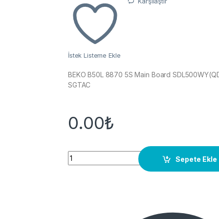
Karşılaştır
İstek Listeme Ekle
BEKO B50L 8870 5S Main Board SDL500WY(QD
SGTAC
0.00
₺
Quantity
Sepete Ekle