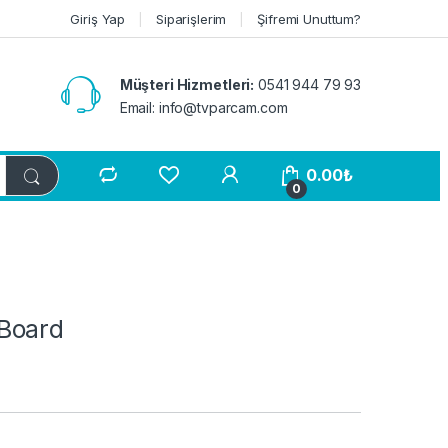
Giriş Yap
Siparişlerim
Şifremi Unuttum?
Müşteri Hizmetleri:
0541 944 79 93
Email:
info@tvparcam.com
0.00
₺
0
Board