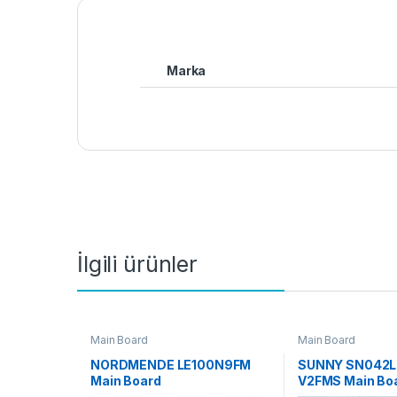
Marka
İlgili ürünler
Main Board
Main Board
NORDMENDE LE100N9FM
SUNNY SN042L
Main Board
V2FMS Main Bo