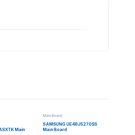
Main Board
SAMSUNG UE48J5270SS
ASXTK Main
Main Board